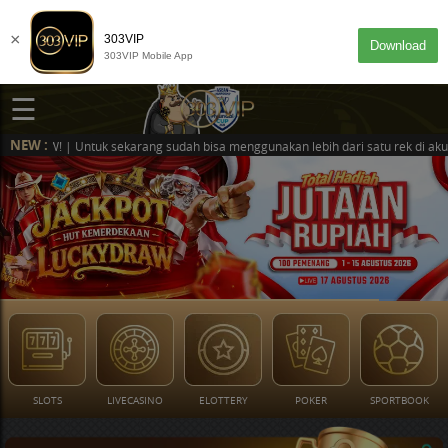
×
303VIP
Download
303VIP Mobile App
☰
NEW :
 | Untuk sekarang sudah bisa menggunakan lebih dari satu rek di akun | 303
DESKTOP
MASUK
SLOTS
LIVECASINO
ELOTTERY
POKER
SPORTBOOK