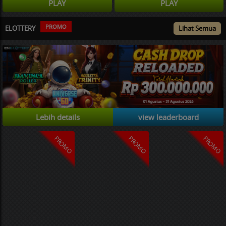
PLAY
PLAY
PROMO
ELOTTERY
Lihat Semua
Lebih details
view leaderboard
PROMO
PROMO
PROMO