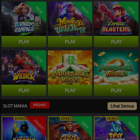
NEW
NEW
NEW
PLAY
PLAY
PLAY
NEW
PLAY
PLAY
PLAY
PROMO
SLOT MANIA
Lihat Semua
PROMO
NEW
NEW