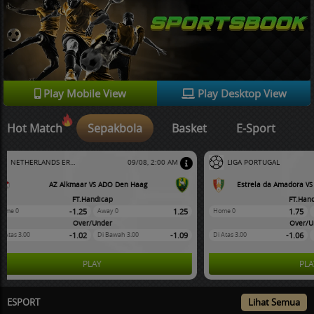
Play Mobile View
Play Desktop View
Hot Match
Sepakbola
Basket
E-Sport
LIGA PORTUGAL
09/08, 2:30 AM
UEFA SUPER CUP
Estrela da Amadora
Sporting Lisbon
Paris Saint Germ
VS
FT.Handicap
F
1.75
-1.75
-0
Home 0
Away 0
Home 0
Over/Under
O
-1.06
-1.05
-1
Di Atas 3.00
Di Bawah 3.00
Di Atas 2.50
PLAY
ESPORT
Lihat Semua