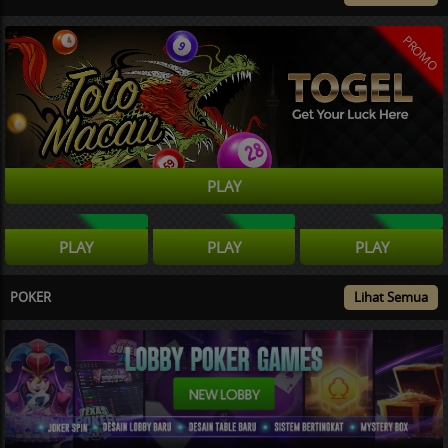
PROMO
PLAY
NEW
NEW
NEW
PLAY
PLAY
PLAY
POKER
Lihat Semua