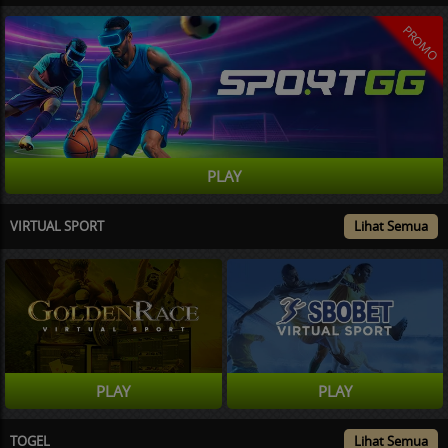
PROMO
PLAY
VIRTUAL SPORT
Lihat Semua
PLAY
PLAY
TOGEL
Lihat Semua